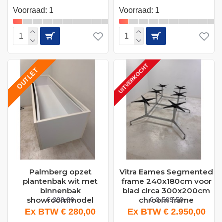
Voorraad: 1
Voorraad: 1
UITVERKOCHT
OUTLET
Palmberg opzet
Vitra Eames Segmented
plantenbak wit met
frame 240x180cm voor
binnenbak
blad circa 300x200cm
showroommodel
chroom frame
€ 338,80
€ 3.569,50
Ex BTW € 280,00
Ex BTW € 2.950,00