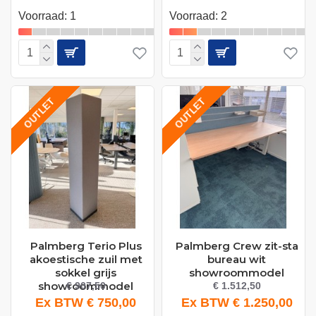
Voorraad: 1
Voorraad: 2
OUTLET
OUTLET
Palmberg Terio Plus
Palmberg Crew zit-sta
akoestische zuil met
bureau wit
sokkel grijs
showroommodel
showroommodel
€ 907,50
€ 1.512,50
Ex BTW € 750,00
Ex BTW € 1.250,00