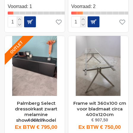
Voorraad: 1
Voorraad: 2
OUTLET
Palmberg Select
Frame wit 360x100 cm
dressoirkast zwart
voor bladmaat circa
melamine
400x120cm
showroommodel
€ 961,95
€ 907,50
Ex BTW € 795,00
Ex BTW € 750,00