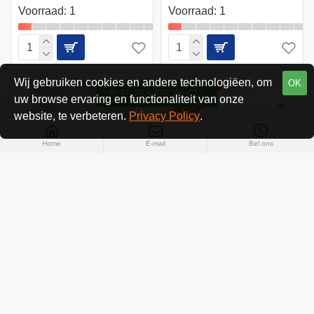
Voorraad: 1
Voorraad: 1
Wij gebruiken cookies en andere technologiëen, om
OK
FILTER PRODUCTS
OUTLET
uw browse ervaring en functionaliteit van onze
website, te verbeteren.
Privacy Policy
.
Home
E-mail
Bel ons
Palmberg Palmega
Palmberg Disc
vergadertafel antraciet
Akoestische
acacia 255x110
Scheidingswand
€ 544,50
€ 1.155,55
Ex BTW € 450,00
Ex BTW € 955,00