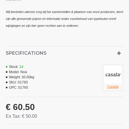
Wij besteden uiterste zorg bij het samenstellen & plaatsen van onze producten, doch
zijn alle genoemde prijzen en informatie onder voorbehoud van typefouten en/of
wijzigingen en zijn hier geen rechten aan te ontlenen.
SPECIFICATIONS
Stock:
14
Model:
Noa
Weight:
30.00kg
SKU:
01765
Casala
UPC:
01765
€ 60.50
Ex Tax: € 50.00