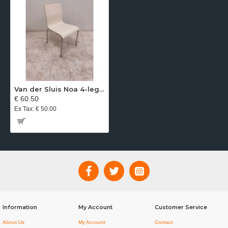
Van der Sluis Noa 4-leg chair, gray and white stackable (Casala)
€ 60.50
Ex Tax: € 50.00
Information
My Account
Customer Service
About Us
My Account
Contact