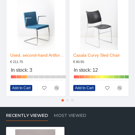
Used, second-hand Artifort Maxx Toine Van Den Heuvel Cantilever chair
Casala Curvy Sled Chair
€ 211.75
€ 60.50
In stock: 3
In stock: 12
Add to Cart
Add to Cart
RECENTLY VIEWED
MOST VIEWED