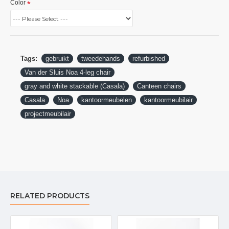
Color
Tags:
gebruikt
tweedehands
refurbished
Van der Sluis Noa 4-leg chair
gray and white stackable (Casala)
Canteen chairs
Casala
Noa
kantoormeubelen
kantoormeubilair
projectmeubilair
RELATED PRODUCTS