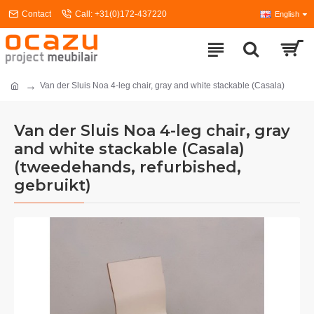
Contact
Call: +31(0)172-437220
English
Van der Sluis Noa 4-leg chair, gray and white stackable (Casala)
Van der Sluis Noa 4-leg chair, gray
and white stackable (Casala)
(tweedehands, refurbished,
gebruikt)